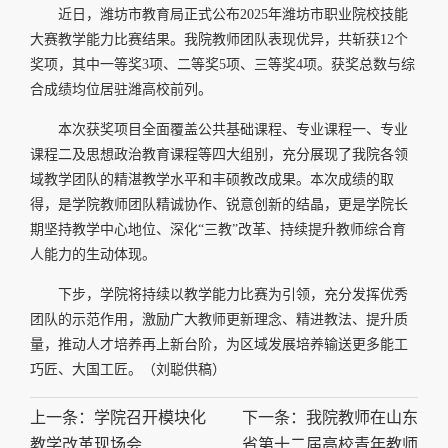
近日，潍坊市教育局正式公布2025年潍坊市职业院校技能
大赛教学能力比赛结果。我院教师团队表现优异，共斩获12个
奖项，其中一等奖3项、二等奖5项、三等奖4项。获奖总数与综
合成绩均位居驻潍高校前列。
本次获奖项目全面覆盖公共基础课程、专业课程一、专业
课程二及思想政治教育课程等四大组别，充分展现了我院各领
域教学团队的精湛教学水平和丰硕教改成果。本次成绩的取
得，是学院教师团队精诚协作、锐意创新的结晶，更是学院长
期坚持教学中心地位、深化“三教”改革、持续提升教师综合育
人能力的生动体现。
下步，学院将持续以教学能力比赛为引领，充分发挥优秀
团队的示范作用，激励广大教师更新理念、精进教法、提升质
量，推动人才培养再上新台阶，为区域发展培养输送更多能工
巧匠、大国工匠。（刘聪供稿）
上一条：学院召开模块化
下一条：我院教师在山东
教学改革现场会
省第十二届高校青年教师